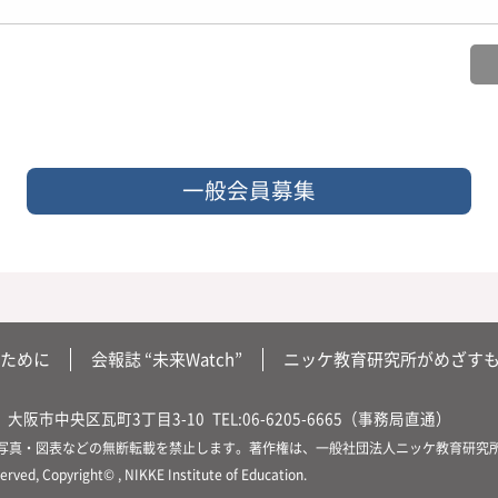
一般会員募集
ために
会報誌 “未来Watch”
ニッケ教育研究所がめざす
大阪市中央区瓦町3丁目3-10
TEL:06-6205-6665（事務局直通）
写真・図表などの無断転載を禁止します。著作権は、一般社団法人ニッケ教育研究
served, Copyright© , NIKKE Institute of Education.