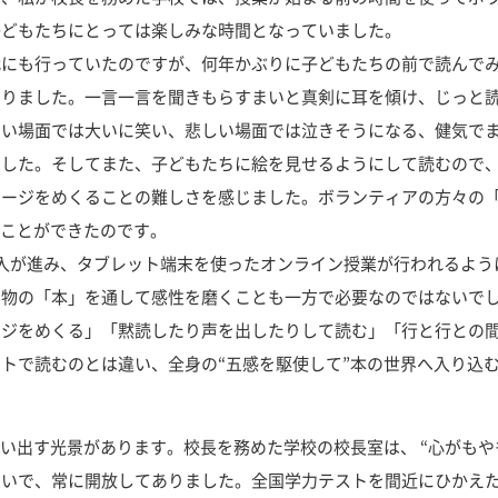
子どもたちにとっては楽しみな時間となっていました。
にも行っていたのですが、何年かぶりに子どもたちの前で読んでみ
ありました。一言一言を聞きもらすまいと真剣に耳を傾け、じっと
しい場面では大いに笑い、悲しい場面では泣きそうになる、健気で
ました。そしてまた、子どもたちに絵を見せるようにして読むので
ページをめくることの難しさを感じました。ボランティアの方々の
ることができたのです。
入が進み、タブレット端末を使ったオンライン授業が行われるよう
実物の「本」を通して感性を磨くことも一方で必要なのではないで
ージをめくる」「黙読したり声を出したりして読む」「行と行との
トで読むのとは違い、全身の“五感を駆使して”本の世界へ入り込
い出す光景があります。校長を務めた学校の校長室は、 “心がもや
いで、常に開放してありました。全国学力テストを間近にひかえた