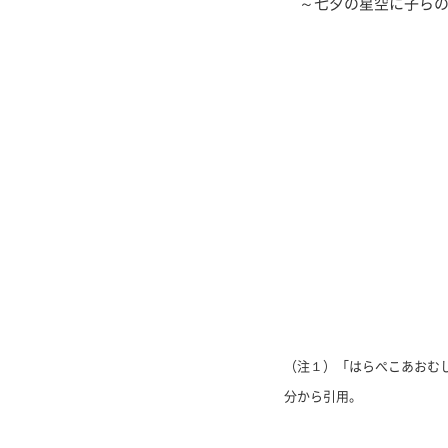
～七夕の星空に子らの
（注１）「はらぺこあおむし」
分から引用。