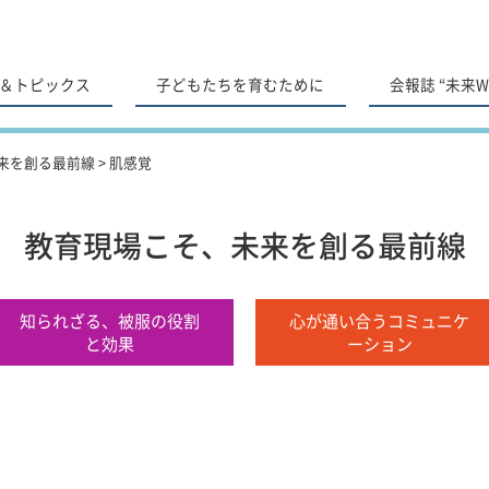
＆トピックス
子どもたちを育むために
会報誌 “未来Wa
来を創る最前線
>
肌感覚
教育現場こそ、未来を創る最前線
知られざる、被服の役割
心が通い合うコミュニケ
と効果
ーション