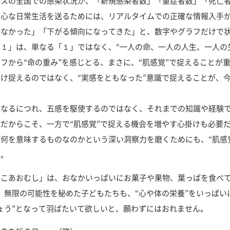
スの全国での感染状況が、「新規感染者数」「重症者数」「死亡者
安心な日常生活を送るためには、リアルタイムでの正確な情報入手
少なかった」「下がる傾向になってきた」と、数字やグラフだけで
１」は、単なる「１」ではなく、“一人の命、一人の人生、一人の
フから“命の重み”を感じとる、まさに、“肌感覚”で捉えることが
け捉えるのではなく、“実感をともなった”意識で捉えることが、
なるにつれ、五感を駆使するのではなく、それまでの知識や経験で
だからこそ、一方で“肌感覚”で捉える機会を増やす心掛けも必要
何を意味するものなのかという深い洞察力を磨くためにも、“肌感覚
す。
こあおむし」は、おなかいっぱいにお菓子や果物、葉っぱを食べて
。無限の可能性を秘めた子どもたちも、“心や体の栄養”をいっぱい
ょう”となって羽ばたいて欲しいと、願わずにはおれません。