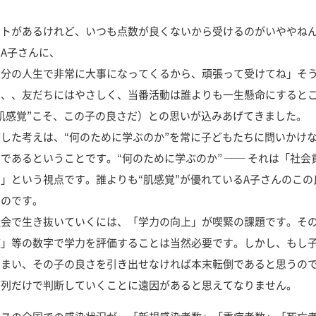
トがあるけれど、いつも点数が良くないから受けるのがいややねん
A子さんに、
分の人生で非常に大事になってくるから、頑張って受けてね」そう
は、、友だちにはやさしく、当番活動は誰よりも一生懸命にすると
肌感覚”こそ、この子の良さだ）との思いが込みあげてきました。
した考えは、“何のために学ぶのか”を常に子どもたちに問いかけ
であるということです。“何のために学ぶのか” ── それは「社
」という視点です。誰よりも“肌感覚”が優れているA子さんのこ
たのです。
会で生き抜いていくには、「学力の向上」が喫緊の課題です。そ
値」等の数字で学力を評価することは当然必要です。しかし、もし
しまい、その子の良さを引き出せなければ本末転倒であると思うの
序列だけで判断していくことに遠因があると思えてなりません。