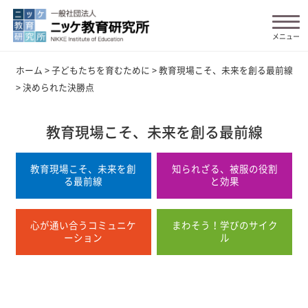
ホーム
>
子どもたちを育むために
>
教育現場こそ、未来を創る最前線
>
決められた決勝点
教育現場こそ、未来を創る最前線
教育現場こそ、未来を創
知られざる、被服の役割
る最前線
と効果
心が通い合うコミュニケ
まわそう！学びのサイク
ーション
ル