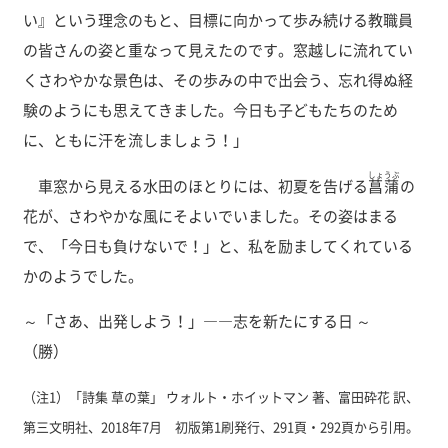
い』という理念のもと、目標に向かって歩み続ける教職員
の皆さんの姿と重なって見えたのです。窓越しに流れてい
くさわやかな景色は、その歩みの中で出会う、忘れ得ぬ経
験のようにも思えてきました。今日も子どもたちのため
に、ともに汗を流しましょう！」
しょうぶ
車窓から見える水田のほとりには、初夏を告げる
菖蒲
の
花が、さわやかな風にそよいでいました。その姿はまる
で、「今日も負けないで！」と、私を励ましてくれている
かのようでした。
～「さあ、出発しよう！」――志を新たにする日 ～
（勝）
（注1）「詩集 草の葉」 ウォルト・ホイットマン 著、富田砕花 訳、
第三文明社、2018年7月 初版第1刷発行、291頁・292頁から引用。