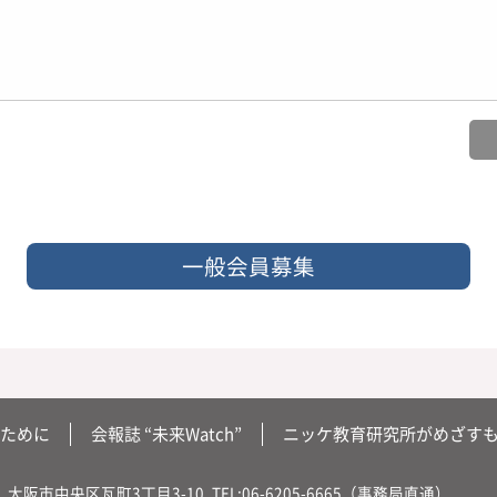
一般会員募集
ために
会報誌 “未来Watch”
ニッケ教育研究所がめざす
大阪市中央区瓦町3丁目3-10
TEL:06-6205-6665（事務局直通）